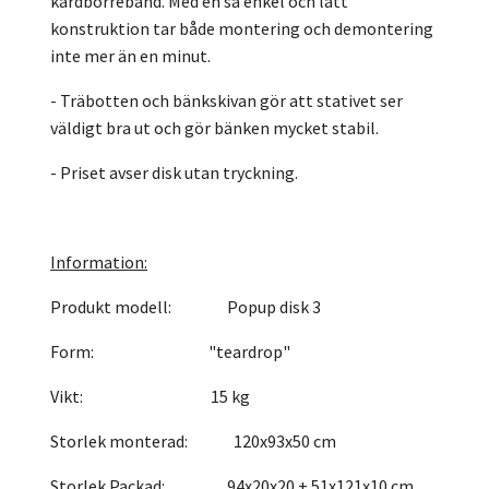
kardborreband. Med en så enkel och lätt
konstruktion tar både montering och demontering
inte mer än en minut.
- Träbotten och bänkskivan gör att stativet ser
väldigt bra ut och gör bänken mycket stabil.
- Priset avser disk utan tryckning.
Information:
Produkt modell: Popup disk 3
Form: "teardrop"
Vikt: 15 kg
Storlek monterad: 120x93x50 cm
Storlek Packad: 94x20x20 + 51x121x10 cm