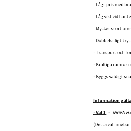
- Lågt pris med bra
- Låg vikt vid hant
- Mycket stort omr
- Dubbelsidigt tryc
- Transport och fö
- Kraftiga ramrör 
- Byggs väldigt sn
Information gälla
- Val 1
-
INGEN HJ
(Detta val innebär 