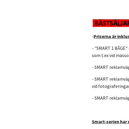
-
Priserna är inklu
- "SMART 1 BÅGE" r
som t.ex vid mässor
- SMART reklamvägg 
- SMART reklamvägg
vid fotograferinga
- SMART reklamvägg
Smart-serien har