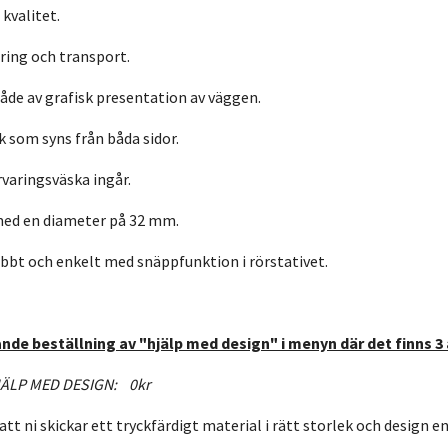
 kvalitet.
ering och transport.
åde av grafisk presentation av väggen.
k som syns från båda sidor.
rvaringsväska ingår.
med en diameter på 32 mm.
abbt och enkelt med snäppfunktion i rörstativet.
nde beställning av "hjälp med design" i menyn där det finns 3 
ÄLP MED DESIGN: 0kr
att ni skickar ett tryckfärdigt material i rätt storlek och design e