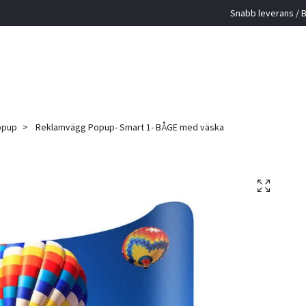
Snabb leverans / B
opup
Reklamvägg Popup- Smart 1- BÅGE med väska