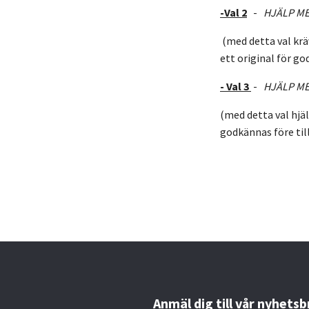
-Val 2
-
HJÄLP ME
(med detta val kräv
ett original för g
- Val 3
-
HJÄLP ME
(med detta val hjäl
godkännas före til
Anmäl dig till vår nyhetsb