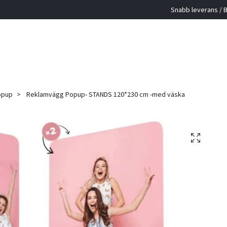
Snabb leverans / B
opup
Reklamvägg Popup- STANDS 120*230 cm -med väska