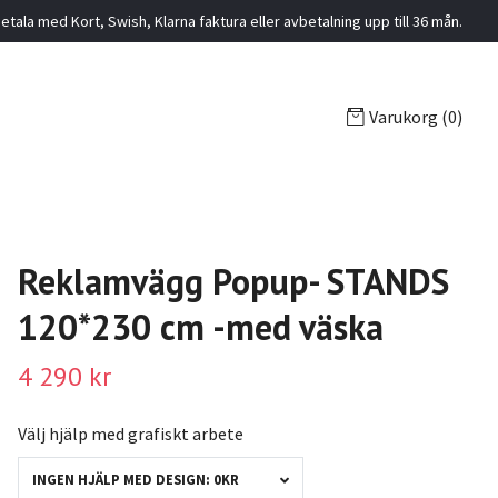
etala med Kort, Swish, Klarna faktura eller avbetalning upp till 36 mån.
Varukorg
(0)
Reklamvägg Popup- STANDS
120*230 cm -med väska
4 290 kr
Välj hjälp med grafiskt arbete
INGEN HJÄLP MED DESIGN: 0KR