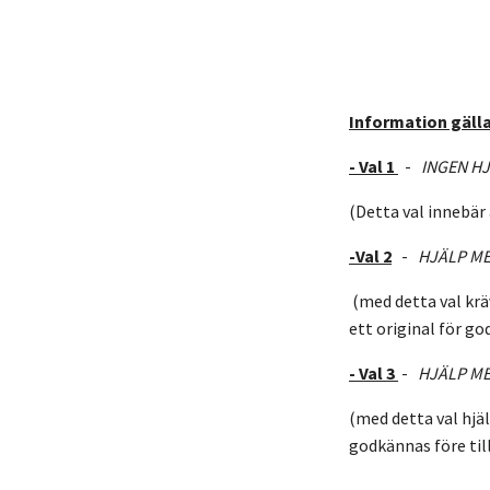
Information gälla
- Val 1
-
INGEN HJ
(Detta val innebär 
-Val 2
-
HJÄLP ME
(med detta val kräv
ett original för g
- Val 3
-
HJÄLP ME
(med detta val hjäl
godkännas före til