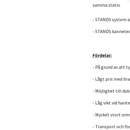
samma stativ.
- STANDS system är
- STANDS kännetec
Fördelar:
- På grund av att t
- Lågt pris med bra
- Möjlighet till du
- Låg vikt vid hant
- Mycket stort omr
- Transport och fö