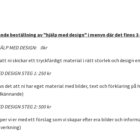
nde beställning av "hjälp med design" i menyn där det finns 3 
ÄLP MED DESIGN: 0kr
att ni skickar ett tryckfärdigt material i rätt storlek och design e
D DESIGN STEG 1: 250 kr
s det att ni har eget material med bilder, text och förklaring på hu
odkännande)
D DESIGN STEG 2: 500 kr
per vi er med ett förslag som vi skapar efter era bilder och informa
lverkning)