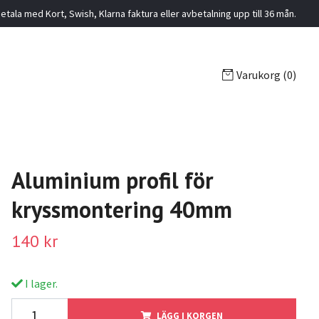
etala med Kort, Swish, Klarna faktura eller avbetalning upp till 36 mån.
Varukorg
(0)
Aluminium profil för
kryssmontering 40mm
140 kr
I lager.
LÄGG I KORGEN