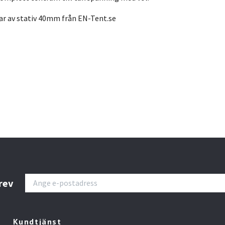
kar av stativ 40mm från EN-Tent.se
rev
Kundtjänst