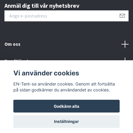
Anmäl dig till vår nyhetsbrev
Om oss
Kundtjänst
Vi använder cookies
Sociala medier
EN-Tent-se använder cookies. Genom att fortsätta
på sidan godkänner du användandet av cookies.
Godkänn alla
© 2026 EN-Tent-se
Inställningar