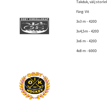
Takduk, välj storlek
Färg: Vit
3x3 m - 420D
3x4,5m - 420D
3x6 m - 420D
4x8 m - 600D