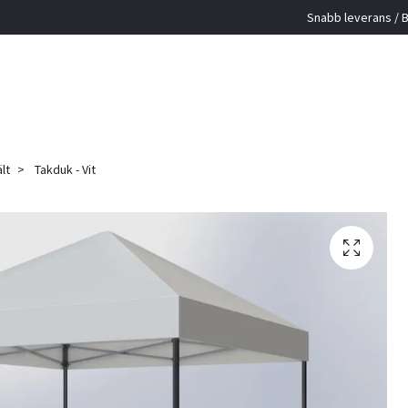
Snabb leverans / B
lt
Takduk - Vit