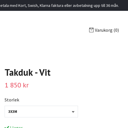
etala med Kort, Swish, Klarna faktura eller avbetalning upp till 36 mån.
Varukorg
(0)
Takduk - Vit
1 850 kr
Storlek
3X3M
I lager.